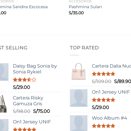
ESORIOS
ACCESORIOS
mina Sandira Escocesa
Pashmina Sulari
.00
S/
35.00
ST SELLING
TOP RATED
Daisy Bag Sonia by
Cartera Dalia Nu
Sonia Rykiel
Valorado
El
S/
109.00
S/
89.9
con
5.00
Valorado
S/
29.00
precio
de 5
con
On1 Jersey UNIF
original
3.50
de
Cartera Risky
era:
5
Gamuza Gris
S/109.0
Valorado
S/
29.00
El
El
S/
98.00
S/
75.00
con
5.00
de 5
precio
precio
Woo Album #4
On1 Jersey UNIF
original
actual
era:
es: