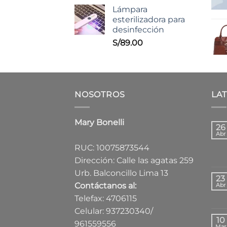
Lámpara
esterilizadora para
desinfección
S/
89.00
NOSOTROS
LA
Mary Bonelli
26
Abr
RUC: 10075873544
Dirección: Calle las agatas 259
Urb. Balconcillo Lima 13
23
Contáctanos al:
Abr
Telefax: 4706115
Celular: 937230340/
10
961559556
Mar