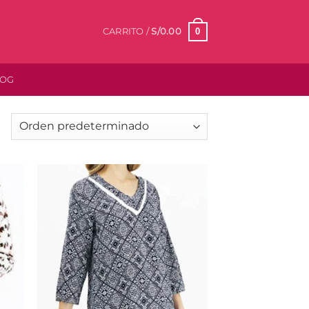
0
CARRITO /
S/
0.00
LOG