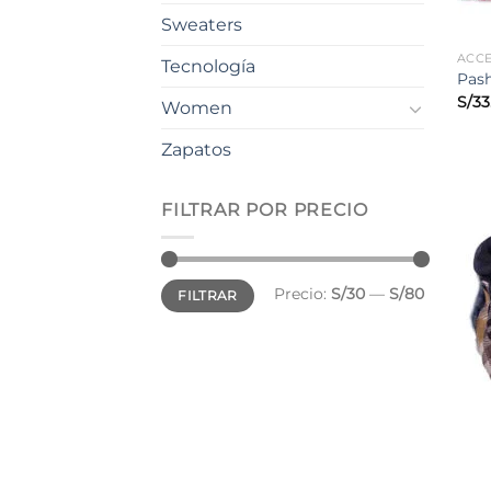
Sweaters
ACC
Tecnología
Pas
S/
33
Women
Zapatos
FILTRAR POR PRECIO
Precio
Precio
Precio:
S/30
—
S/80
FILTRAR
mínimo
máximo