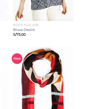
MODA PLUS SIZE
Blusa Desiré
S/
73.00
New