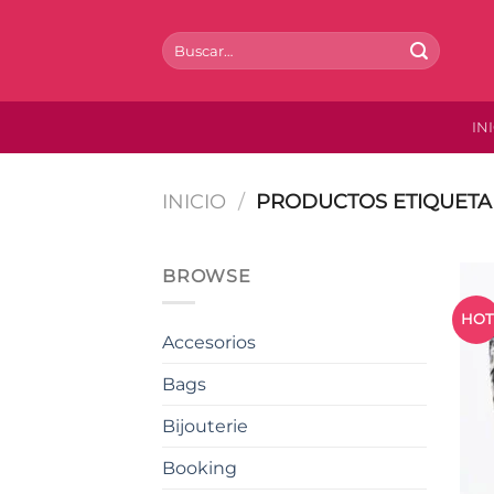
Saltar
al
Buscar
por:
contenido
IN
INICIO
/
PRODUCTOS ETIQUETA
BROWSE
HOT
Accesorios
Bags
Bijouterie
Booking