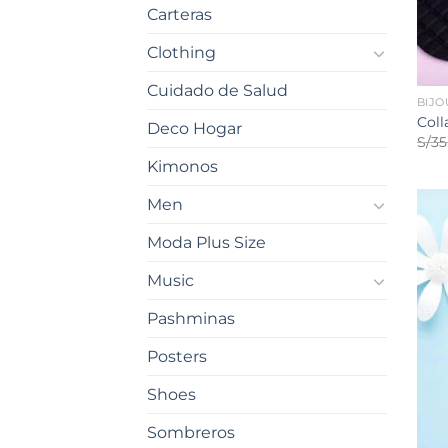
Carteras
Clothing
Cuidado de Salud
BIJO
Coll
Deco Hogar
S/
35
Kimonos
Men
Moda Plus Size
Music
Pashminas
Posters
Shoes
Sombreros