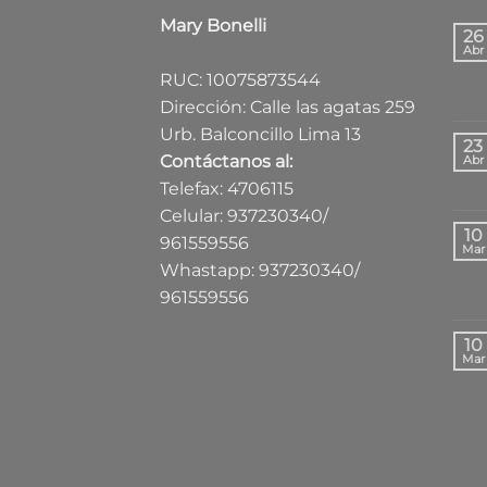
Mary Bonelli
26
Abr
RUC: 10075873544
Dirección: Calle las agatas 259
Urb. Balconcillo Lima 13
23
Contáctanos al:
Abr
Telefax: 4706115
Celular: 937230340/
10
961559556
Mar
Whastapp: 937230340/
961559556
10
Mar