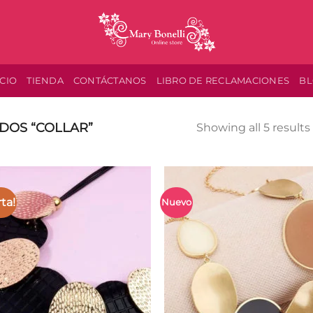
ICIO
TIENDA
CONTÁCTANOS
LIBRO DE RECLAMACIONES
B
DOS “COLLAR”
Showing all 5 results
rta!
Nuevo