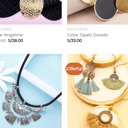
UTERIE
BIJOUTERIE
ar Angelline
Collar Opalo Dorado
El
El
.00
S/
28.00
S/
33.00
precio
precio
original
actual
era:
es:
S/35.00.
S/28.00.
¡Oferta!