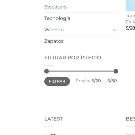
Sweaters
BIJO
Tecnología
Coll
S/
28
Women
Zapatos
FILTRAR POR PRECIO
Precio
Precio
Precio:
S/20
—
S/50
FILTRAR
mínimo
máximo
LATEST
BE