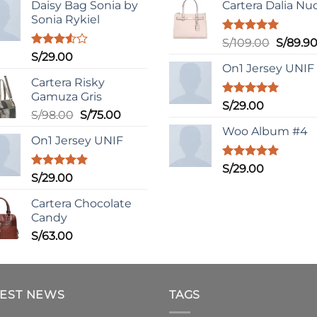
Daisy Bag Sonia by
Cartera Dalia Nu
Sonia Rykiel
Valorado
El
S/
109.00
S/
89.9
con
5.00
Valorado
S/
29.00
precio
de 5
con
On1 Jersey UNIF
original
3.50
de
Cartera Risky
era:
5
Gamuza Gris
S/109.0
Valorado
S/
29.00
El
El
S/
98.00
S/
75.00
con
5.00
de 5
precio
precio
Woo Album #4
On1 Jersey UNIF
original
actual
era:
es:
Valorado
S/
29.00
S/98.00.
S/75.00.
Valorado
S/
29.00
con
5.00
con
5.00
de 5
de 5
Cartera Chocolate
Candy
S/
63.00
TEST NEWS
TAGS