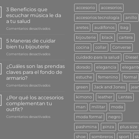
accesorio
accesorios
3 Beneficios que
escuchar música le da
accesorios tecnología
anillo
a tu salud
aretes
audífonos
bag
en
Comentarios desactivados
3
bijouterie
black
cartera
Beneficios
5 Maneras de cuidar
que
bien tu bijouterie
cocina
collar
Converse
escuchar
en
Comentarios desactivados
música
cuidado para la salud
Diesel
5
le
Maneras
da
¿Cuáles son las prendas
dorado
elegancia
elegant
de
a
claves para el fondo de
cuidar
tu
estuche
femenino
formal
armario?
bien
salud
en
Comentarios desactivados
tu
green
Jack and Jones
jea
¿Cuáles
bijouterie
son
¿Por qué los accesorios
kimono
leather
Lentes
las
complementan tu
prendas
man
militar
moda
outfit?
claves
en
Comentarios desactivados
para
moda formal
negro
¿Por
el
pashmina
pinza
plus size
qué
fondo
los
de
shoe
sombreros
sport
st
accesorios
armario?