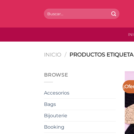
Saltar
al
Buscar
por:
contenido
IN
INICIO
/
PRODUCTOS ETIQUETA
BROWSE
¡Ofe
Accesorios
Bags
Bijouterie
Booking