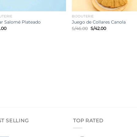
UTERIE
BIJOUTERIE
ar Salomé Plateado
Juego de Collares Canola
El
El
.00
S/
46.00
S/
42.00
precio
precio
original
actual
era:
es:
S/46.00.
S/42.00.
ST SELLING
TOP RATED