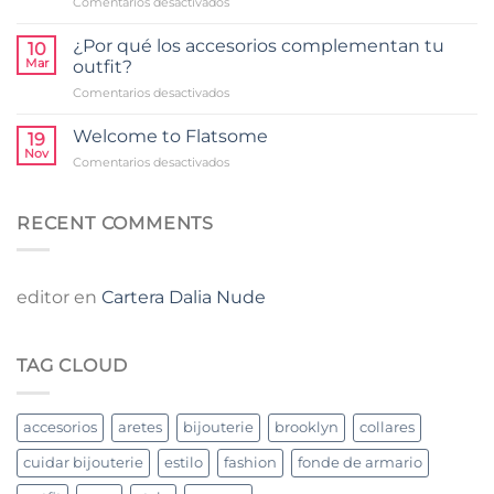
en
Comentarios desactivados
bien
tu
¿Cuáles
tu
salud
son
bijouterie
¿Por qué los accesorios complementan tu
10
las
Mar
outfit?
prendas
en
Comentarios desactivados
claves
¿Por
para
qué
el
Welcome to Flatsome
19
los
fondo
Nov
en
Comentarios desactivados
accesorios
de
Welcome
complementan
armario?
to
tu
Flatsome
RECENT COMMENTS
outfit?
editor
en
Cartera Dalia Nude
TAG CLOUD
accesorios
aretes
bijouterie
brooklyn
collares
cuidar bijouterie
estilo
fashion
fonde de armario