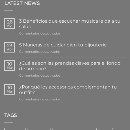
LATEST NEWS
3 Beneficios que escuchar música le da a tu
26
Abr
salud
en
Comentarios desactivados
3
Beneficios
5 Maneras de cuidar bien tu bijouterie
23
que
Abr
en
Comentarios desactivados
escuchar
5
música
Maneras
¿Cuáles son las prendas claves para el fondo
le
10
de
Mar
da
de armario?
cuidar
a
en
Comentarios desactivados
bien
tu
¿Cuáles
tu
salud
son
bijouterie
¿Por qué los accesorios complementan tu
10
las
Mar
outfit?
prendas
en
Comentarios desactivados
claves
¿Por
para
qué
el
los
TAGS
fondo
accesorios
de
complementan
armario?
tu