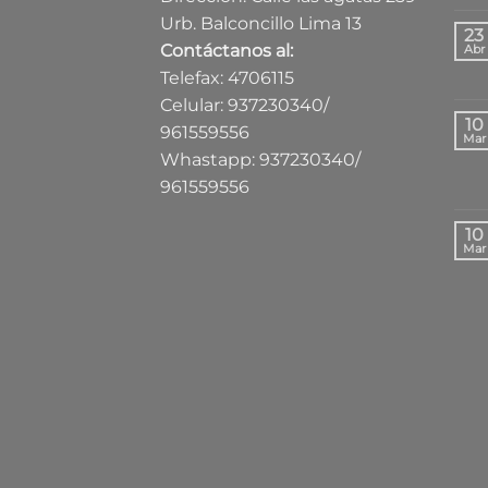
Urb. Balconcillo Lima 13
23
Contáctanos al:
Abr
Telefax: 4706115
Celular: 937230340/
10
961559556
Mar
Whastapp: 937230340/
961559556
10
Mar