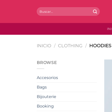
Saltar
al
Buscar
por:
contenido
IN
INICIO
/
CLOTHING
/
HOODIES
BROWSE
Accesorios
Bags
Bijouterie
Booking