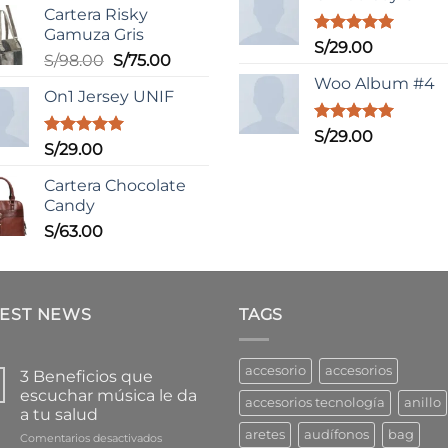
3.50
de
Cartera Risky
era:
5
Gamuza Gris
S/109.0
Valorado
S/
29.00
El
El
S/
98.00
S/
75.00
con
5.00
de 5
precio
precio
Woo Album #4
On1 Jersey UNIF
original
actual
era:
es:
Valorado
S/
29.00
S/98.00.
S/75.00.
Valorado
S/
29.00
con
5.00
con
5.00
de 5
de 5
Cartera Chocolate
Candy
S/
63.00
TEST NEWS
TAGS
accesorio
accesorios
3 Beneficios que
escuchar música le da
accesorios tecnología
anillo
a tu salud
aretes
audífonos
bag
en
Comentarios desactivados