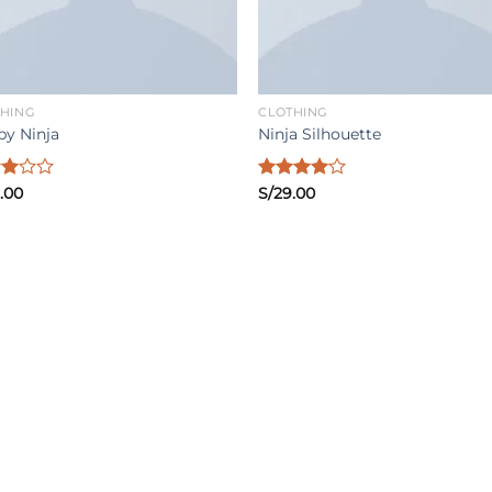
THING
CLOTHING
y Ninja
Ninja Silhouette
rado
.00
Valorado
S/
29.00
con
4.00
de 5