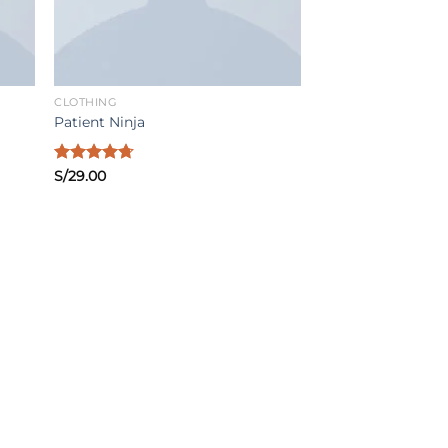
CLOTHING
Patient Ninja
Valorado
S/
29.00
con
4.67
de 5