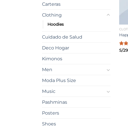
Carteras
Clothing
Hoodies
CLO
Happ
Cuidado de Salud
Deco Hogar
Valo
S/
29
con
Kimonos
3.00
de 5
Men
Moda Plus Size
Music
Pashminas
Posters
Shoes