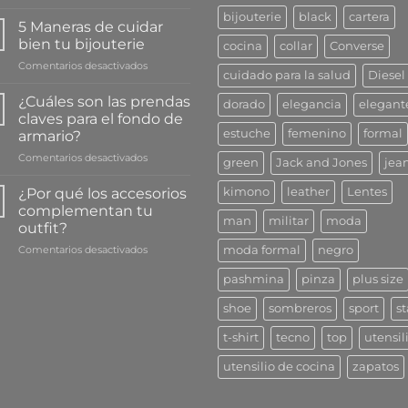
3
bijouterie
black
cartera
Beneficios
5 Maneras de cuidar
que
bien tu bijouterie
cocina
collar
Converse
escuchar
en
Comentarios desactivados
música
cuidado para la salud
Diesel
5
le
Maneras
da
¿Cuáles son las prendas
dorado
elegancia
elegant
de
a
claves para el fondo de
cuidar
tu
estuche
femenino
formal
armario?
bien
salud
en
Comentarios desactivados
tu
green
Jack and Jones
jea
¿Cuáles
bijouterie
son
¿Por qué los accesorios
kimono
leather
Lentes
las
complementan tu
prendas
man
militar
moda
outfit?
claves
en
Comentarios desactivados
para
moda formal
negro
¿Por
el
pashmina
pinza
plus size
qué
fondo
los
de
shoe
sombreros
sport
st
accesorios
armario?
complementan
t-shirt
tecno
top
utensil
tu
outfit?
utensilio de cocina
zapatos