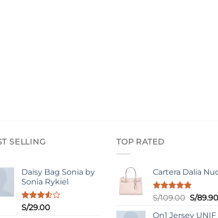
ST SELLING
TOP RATED
Daisy Bag Sonia by
Cartera Dalia Nu
Sonia Rykiel
Valorado
El
S/
109.00
S/
89.9
con
5.00
Valorado
S/
29.00
precio
de 5
con
On1 Jersey UNIF
original