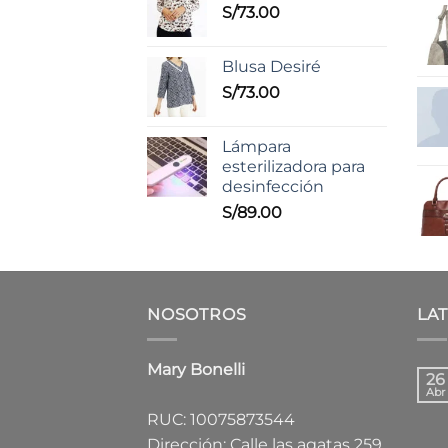
S/
73.00
Blusa Desiré
S/
73.00
Lámpara
esterilizadora para
desinfección
S/
89.00
NOSOTROS
LA
Mary Bonelli
26
Abr
RUC: 10075873544
Dirección: Calle las agatas 259