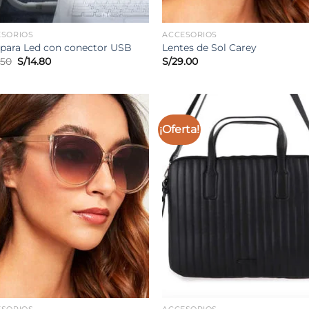
ESORIOS
ACCESORIOS
para Led con conector USB
Lentes de Sol Carey
El
El
.50
S/
14.80
S/
29.00
precio
precio
original
actual
era:
es:
S/16.50.
S/14.80.
¡Oferta!