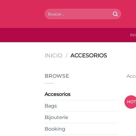
Saltar
al
Buscar
por:
contenido
IN
INICIO
/
ACCESORIOS
BROWSE
Acc
Accesorios
HOT
Bags
Bijouterie
Booking