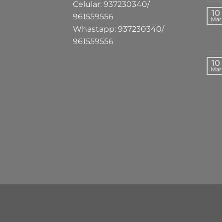
Celular: 937230340/
10
961559556
Mar
Whastapp: 937230340/
961559556
10
Mar