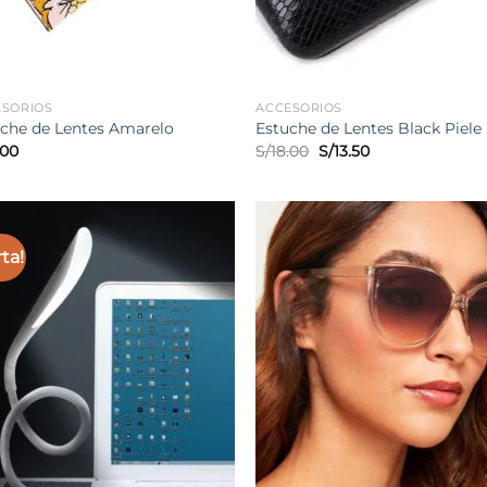
ESORIOS
ACCESORIOS
che de Lentes Amarelo
Estuche de Lentes Black Piele
El
El
.00
S/
18.00
S/
13.50
precio
precio
original
actual
era:
es:
S/18.00.
S/13.50.
rta!