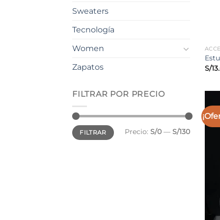
Sweaters
Tecnología
Women
ACC
Estu
Zapatos
S/
13
FILTRAR POR PRECIO
¡Ofe
Precio
Precio
Precio:
S/0
—
S/130
FILTRAR
mínimo
máximo