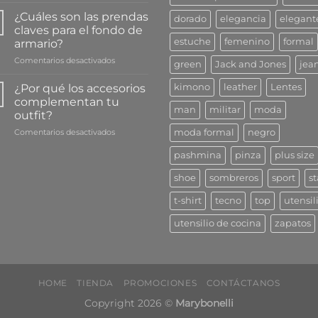
le
Maneras
da
¿Cuáles son las prendas
dorado
elegancia
elegant
de
a
claves para el fondo de
cuidar
tu
estuche
femenino
formal
armario?
bien
salud
en
Comentarios desactivados
tu
green
Jack and Jones
jea
¿Cuáles
bijouterie
son
¿Por qué los accesorios
kimono
leather
Lentes
las
complementan tu
prendas
man
militar
moda
outfit?
claves
en
Comentarios desactivados
para
moda formal
negro
¿Por
el
pashmina
pinza
plus size
qué
fondo
los
de
shoe
sombreros
sport
st
accesorios
armario?
complementan
t-shirt
tecno
top
utensil
tu
outfit?
utensilio de cocina
zapatos
HOME
TIENDA
PROMOCIONES
CONTÁCTANOS
Copyright 2026 ©
Marybonelli