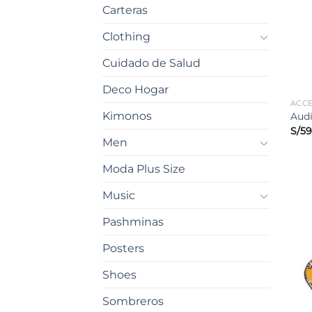
Carteras
Clothing
Cuidado de Salud
Deco Hogar
ACC
Kimonos
Audí
S/
59
Men
Moda Plus Size
Music
Pashminas
Posters
Shoes
Sombreros