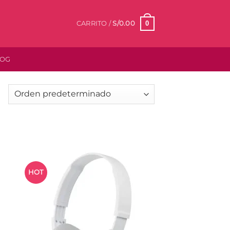
0
CARRITO /
S/
0.00
LOG
HOT