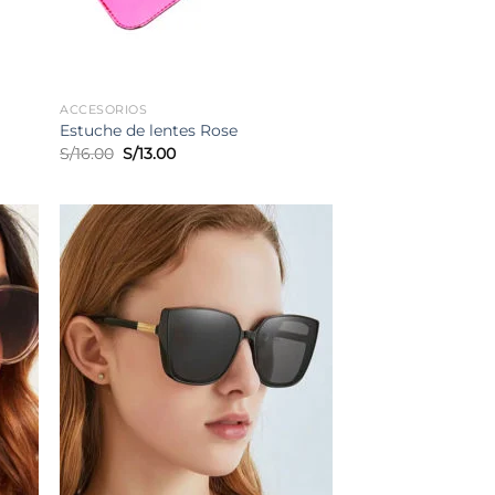
ACCESORIOS
Estuche de lentes Rose
El
El
S/
16.00
S/
13.00
precio
precio
original
actual
era:
es:
S/16.00.
S/13.00.