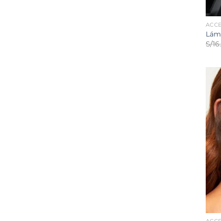
ACC
Lám
S/
16