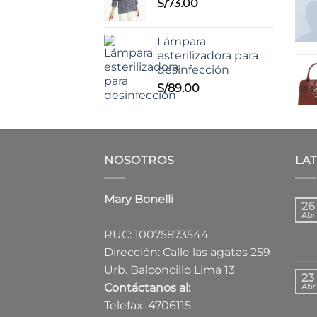
S/
73.00
Lámpara
esterilizadora para
desinfección
S/
89.00
NOSOTROS
LA
Mary Bonelli
26
Abr
RUC: 10075873544
Dirección: Calle las agatas 259
Urb. Balconcillo Lima 13
23
Contáctanos al:
Abr
Telefax: 4706115