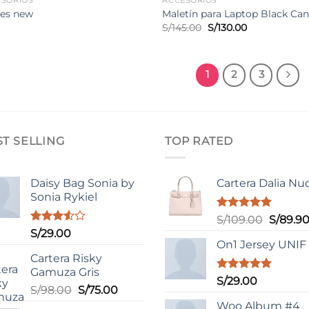
ESORIOS
ACCESORIOS
tes new
Maletín para Laptop Black Can
El
El
S/
145.00
S/
130.00
precio
precio
original
actual
era:
es:
S/145.00.
S/130.00.
1
2
3
ST SELLING
TOP RATED
Daisy Bag Sonia by
Cartera Dalia Nu
Sonia Rykiel
Valorado
El
S/
109.00
S/
89.9
con
5.00
Valorado
S/
29.00
precio
de 5
con
On1 Jersey UNIF
original
3.50
de
Cartera Risky
era:
5
Gamuza Gris
S/109.0
Valorado
S/
29.00
El
El
S/
98.00
S/
75.00
con
5.00
de 5
precio
precio
Woo Album #4