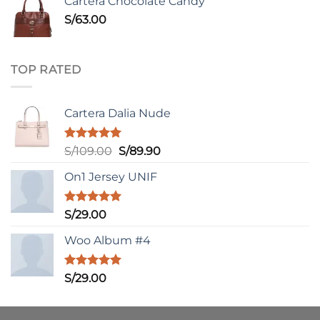
Cartera Chocolate Candy
S/
63.00
TOP RATED
Cartera Dalia Nude
Valorado
El
El
S/
109.00
S/
89.90
con
5.00
precio
precio
de 5
On1 Jersey UNIF
original
actual
era:
es:
S/109.00.
S/89.90.
Valorado
S/
29.00
con
5.00
de 5
Woo Album #4
Valorado
S/
29.00
con
5.00
de 5