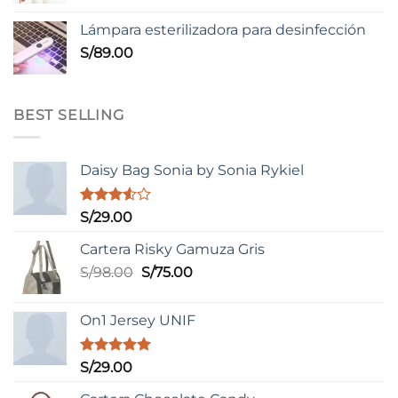
Lámpara esterilizadora para desinfección
S/
89.00
BEST SELLING
Daisy Bag Sonia by Sonia Rykiel
Valorado
S/
29.00
con
3.50
de
Cartera Risky Gamuza Gris
5
El
El
S/
98.00
S/
75.00
precio
precio
original
actual
On1 Jersey UNIF
era:
es:
S/98.00.
S/75.00.
Valorado
S/
29.00
con
5.00
de 5