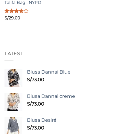
Talifa Bag , NYPD
Valorado
S/
29.00
con
4.00
de 5
LATEST
Blusa Dannai Blue
S/
73.00
Blusa Dannai creme
S/
73.00
Blusa Desiré
S/
73.00