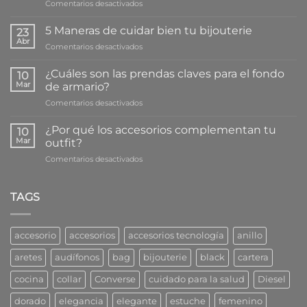
en
Comentarios desactivados
3
Beneficios
5 Maneras de cuidar bien tu bijouterie
23
que
Abr
en
Comentarios desactivados
escuchar
5
música
Maneras
¿Cuáles son las prendas claves para el fondo
le
10
de
Mar
da
de armario?
cuidar
a
en
Comentarios desactivados
bien
tu
¿Cuáles
tu
salud
son
bijouterie
¿Por qué los accesorios complementan tu
10
las
Mar
outfit?
prendas
en
Comentarios desactivados
claves
¿Por
para
qué
el
los
TAGS
fondo
accesorios
de
complementan
armario?
tu
accesorio
accesorios
accesorios tecnología
anillo
outfit?
aretes
audífonos
bag
bijouterie
black
cartera
cocina
collar
Converse
cuidado para la salud
Diesel
dorado
elegancia
elegante
estuche
femenino