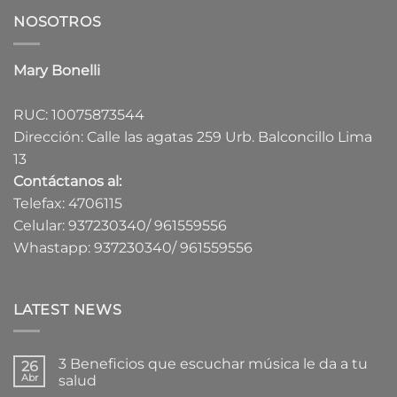
NOSOTROS
Mary Bonelli
RUC: 10075873544
Dirección: Calle las agatas 259 Urb. Balconcillo Lima
13
Contáctanos al:
Telefax: 4706115
Celular: 937230340/ 961559556
Whastapp: 937230340/ 961559556
LATEST NEWS
3 Beneficios que escuchar música le da a tu
26
Abr
salud