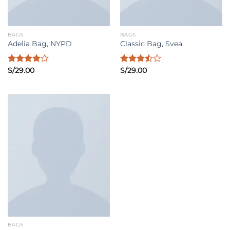
BAGS
BAGS
Adelia Bag, NYPD
Classic Bag, Svea
Valorado
S/
29.00
Valorado
S/
29.00
con
4.00
con
de 5
3.50
de
5
BAGS