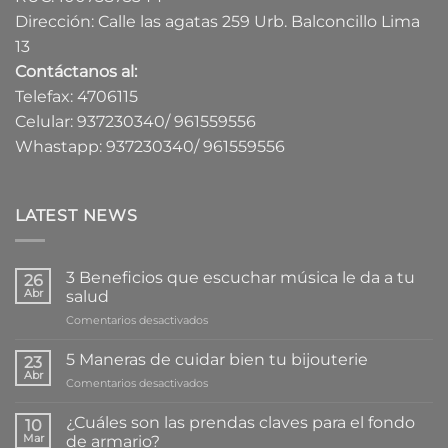
Dirección: Calle las agatas 259 Urb. Balconcillo Lima
13
Contáctanos al:
Telefax: 4706115
Celular: 937230340/ 961559556
Whastapp: 937230340/ 961559556
LATEST NEWS
3 Beneficios que escuchar música le da a tu
26
Abr
salud
en
Comentarios desactivados
3
Beneficios
5 Maneras de cuidar bien tu bijouterie
23
que
Abr
en
Comentarios desactivados
escuchar
5
música
Maneras
¿Cuáles son las prendas claves para el fondo
le
10
de
Mar
da
de armario?