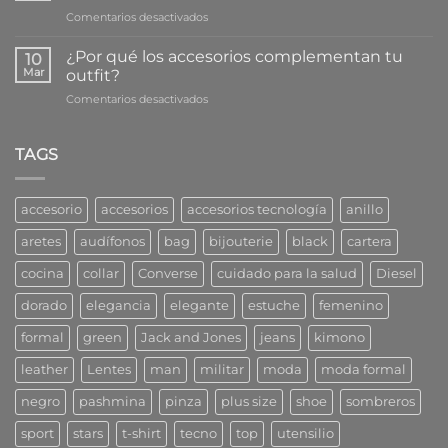
cuidar
a
en
Comentarios desactivados
bien
tu
¿Cuáles
tu
salud
son
bijouterie
¿Por qué los accesorios complementan tu
10
las
Mar
outfit?
prendas
en
Comentarios desactivados
claves
¿Por
para
qué
el
los
TAGS
fondo
accesorios
de
complementan
armario?
tu
accesorio
accesorios
accesorios tecnología
anillo
outfit?
aretes
audífonos
bag
bijouterie
black
cartera
cocina
collar
Converse
cuidado para la salud
Diesel
dorado
elegancia
elegante
estuche
femenino
formal
green
Jack and Jones
jeans
kimono
leather
Lentes
man
militar
moda
moda formal
negro
pashmina
pinza
plus size
shoe
sombreros
sport
stars
t-shirt
tecno
top
utensilio