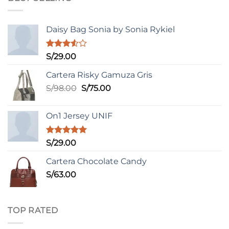
Daisy Bag Sonia by Sonia Rykiel
Valorado
S/
29.00
con
3.50
de
Cartera Risky Gamuza Gris
5
El
El
S/
98.00
S/
75.00
precio
precio
original
actual
On1 Jersey UNIF
era:
es:
S/98.00.
S/75.00.
Valorado
S/
29.00
con
5.00
de 5
Cartera Chocolate Candy
S/
63.00
TOP RATED