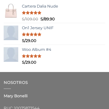
Cartera Dalia Nude
Valorado
El
El
S/
109.00
S/
89.90
con
5.00
precio
precio
de 5
On1 Jersey UNIF
original
actual
era:
es:
S/109.00.
S/89.90.
Valorado
S/
29.00
con
5.00
de 5
Woo Album #4
Valorado
S/
29.00
con
5.00
de 5
NOSOTROS
Mary Bonelli
RUC: 10075873544