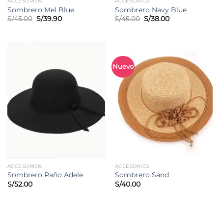
ACCESORIOS
ACCESORIOS
Sombrero Mel Blue
Sombrero Navy Blue
El
El
El
El
S/
45.00
S/
39.90
S/
45.00
S/
38.00
precio
precio
precio
precio
original
actual
original
actual
era:
es:
era:
es:
S/45.00.
S/39.90.
S/45.00.
S/38.00.
Nuevo
ACCESORIOS
ACCESORIOS
Sombrero Paño Adele
Sombrero Sand
S/
52.00
S/
40.00