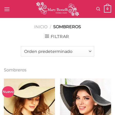
Saltar
0
al
contenido
INICIO
/
SOMBREROS
FILTRAR
Sombreros
Nuevo