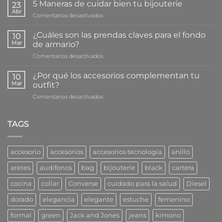
Beneficios
5 Maneras de cuidar bien tu bijouterie
23
que
Abr
en
Comentarios desactivados
escuchar
5
música
Maneras
¿Cuáles son las prendas claves para el fondo
le
10
de
Mar
da
de armario?
cuidar
a
en
Comentarios desactivados
bien
tu
¿Cuáles
tu
salud
son
bijouterie
¿Por qué los accesorios complementan tu
10
las
Mar
outfit?
prendas
en
Comentarios desactivados
claves
¿Por
para
qué
el
los
TAGS
fondo
accesorios
de
complementan
armario?
tu
accesorio
accesorios
accesorios tecnología
anillo
outfit?
aretes
audífonos
bag
bijouterie
black
cartera
cocina
collar
Converse
cuidado para la salud
Diesel
dorado
elegancia
elegante
estuche
femenino
formal
green
Jack and Jones
jeans
kimono