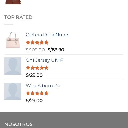
TOP RATED
Cartera Dalia Nude
Valorado
El
El
S/
109.00
S/
89.90
con
5.00
precio
precio
de 5
On1 Jersey UNIF
original
actual
era:
es:
S/109.00.
S/89.90.
Valorado
S/
29.00
con
5.00
de 5
Woo Album #4
Valorado
S/
29.00
con
5.00
de 5
NOSOTROS