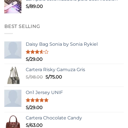
S/
89.00
BEST SELLING
Daisy Bag Sonia by Sonia Rykiel
Valorado
S/
29.00
con
3.50
de
Cartera Risky Gamuza Gris
5
El
El
S/
98.00
S/
75.00
precio
precio
original
actual
On1 Jersey UNIF
era:
es:
S/98.00.
S/75.00.
Valorado
S/
29.00
con
5.00
de 5
Cartera Chocolate Candy
S/
63.00