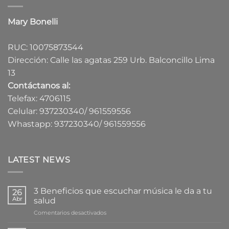
Mary Bonelli
RUC: 10075873544
Dirección: Calle las agatas 259 Urb. Balconcillo Lima
13
Contáctanos al:
Telefax: 4706115
Celular: 937230340/ 961559556
Whastapp: 937230340/ 961559556
LATEST NEWS
3 Beneficios que escuchar música le da a tu
26
Abr
salud
en
Comentarios desactivados
3