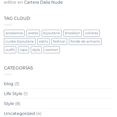
editor
en
Cartera Dalia Nude
TAG CLOUD
accesorios
aretes
bijouterie
brooklyn
collares
cuidar bijouterie
estilo
fashion
fonde de armario
outfit
ropa
style
women
CATEGORÍAS
blog
(3)
Life Style
(1)
Style
(8)
Uncategorized
(4)