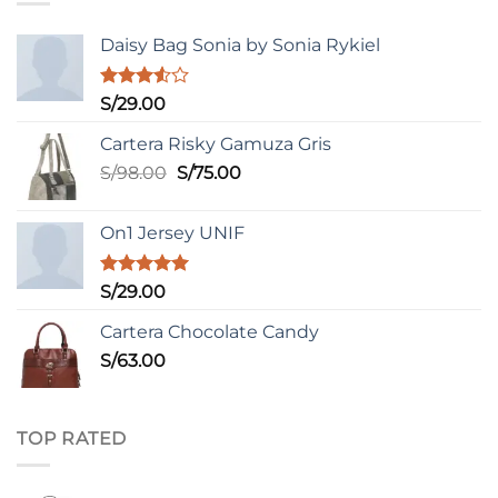
Daisy Bag Sonia by Sonia Rykiel
Valorado
S/
29.00
con
3.50
de
Cartera Risky Gamuza Gris
5
El
El
S/
98.00
S/
75.00
precio
precio
original
actual
On1 Jersey UNIF
era:
es:
S/98.00.
S/75.00.
Valorado
S/
29.00
con
5.00
de 5
Cartera Chocolate Candy
S/
63.00
TOP RATED