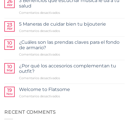
3 Beneficios que escuchar música le da a tu
26
Abr
salud
en
Comentarios desactivados
3
Beneficios
5 Maneras de cuidar bien tu bijouterie
23
que
Abr
en
Comentarios desactivados
escuchar
5
música
Maneras
¿Cuáles son las prendas claves para el fondo
le
10
de
Mar
da
de armario?
cuidar
a
en
Comentarios desactivados
bien
tu
¿Cuáles
tu
salud
son
bijouterie
¿Por qué los accesorios complementan tu
10
las
Mar
outfit?
prendas
en
Comentarios desactivados
claves
¿Por
para
qué
el
Welcome to Flatsome
19
los
fondo
Nov
en
Comentarios desactivados
accesorios
de
Welcome
complementan
armario?
to
tu
Flatsome
RECENT COMMENTS
outfit?