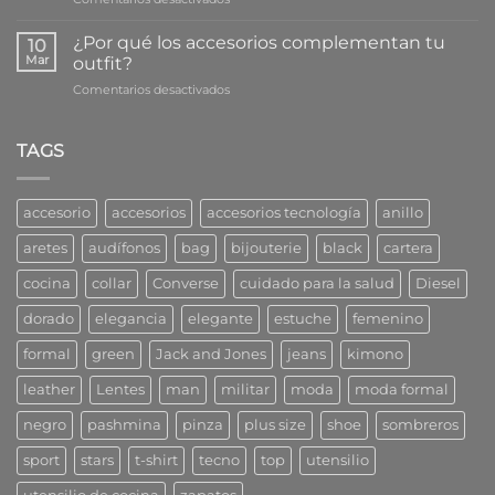
bien
tu
¿Cuáles
tu
salud
son
bijouterie
¿Por qué los accesorios complementan tu
10
las
Mar
outfit?
prendas
en
Comentarios desactivados
claves
¿Por
para
qué
el
los
TAGS
fondo
accesorios
de
complementan
armario?
tu
accesorio
accesorios
accesorios tecnología
anillo
outfit?
aretes
audífonos
bag
bijouterie
black
cartera
cocina
collar
Converse
cuidado para la salud
Diesel
dorado
elegancia
elegante
estuche
femenino
formal
green
Jack and Jones
jeans
kimono
leather
Lentes
man
militar
moda
moda formal
negro
pashmina
pinza
plus size
shoe
sombreros
sport
stars
t-shirt
tecno
top
utensilio