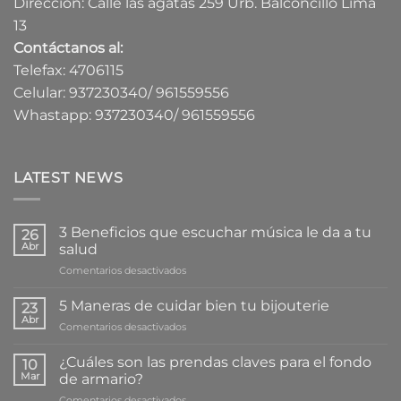
Dirección: Calle las agatas 259 Urb. Balconcillo Lima
13
Contáctanos al:
Telefax: 4706115
Celular: 937230340/ 961559556
Whastapp: 937230340/ 961559556
LATEST NEWS
3 Beneficios que escuchar música le da a tu
26
Abr
salud
en
Comentarios desactivados
3
Beneficios
5 Maneras de cuidar bien tu bijouterie
23
que
Abr
en
Comentarios desactivados
escuchar
5
música
Maneras
¿Cuáles son las prendas claves para el fondo
le
10
de
Mar
da
de armario?
cuidar
a
en
Comentarios desactivados