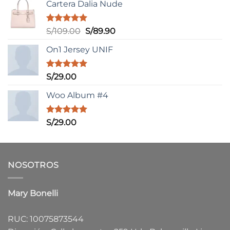
Cartera Dalia Nude
Valorado
El
El
S/
109.00
S/
89.90
con
5.00
precio
precio
de 5
On1 Jersey UNIF
original
actual
era:
es:
S/109.00.
S/89.90.
Valorado
S/
29.00
con
5.00
de 5
Woo Album #4
Valorado
S/
29.00
con
5.00
de 5
NOSOTROS
Mary Bonelli
RUC: 10075873544