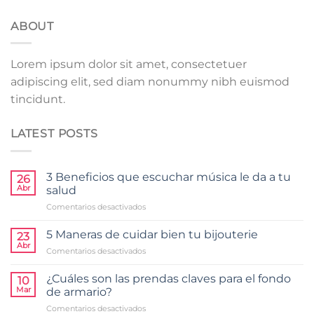
ABOUT
Lorem ipsum dolor sit amet, consectetuer
adipiscing elit, sed diam nonummy nibh euismod
tincidunt.
LATEST POSTS
3 Beneficios que escuchar música le da a tu
26
Abr
salud
en
Comentarios desactivados
3
Beneficios
5 Maneras de cuidar bien tu bijouterie
23
que
Abr
en
Comentarios desactivados
escuchar
5
música
Maneras
¿Cuáles son las prendas claves para el fondo
le
10
de
Mar
da
de armario?
cuidar
a
en
Comentarios desactivados
bien
tu