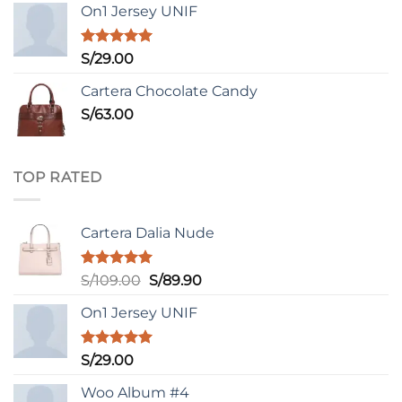
On1 Jersey UNIF
era:
es:
S/98.00.
S/75.00.
Valorado
S/
29.00
con
5.00
de 5
Cartera Chocolate Candy
S/
63.00
TOP RATED
Cartera Dalia Nude
Valorado
El
El
S/
109.00
S/
89.90
con
5.00
precio
precio
de 5
On1 Jersey UNIF
original
actual
era:
es:
S/109.00.
S/89.90.
Valorado
S/
29.00
con
5.00
de 5
Woo Album #4