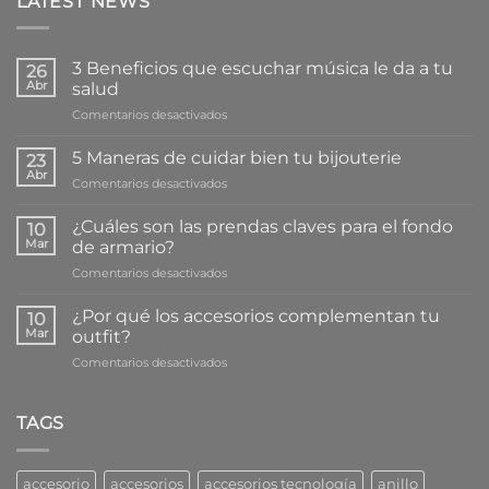
LATEST NEWS
3 Beneficios que escuchar música le da a tu
26
Abr
salud
en
Comentarios desactivados
3
Beneficios
5 Maneras de cuidar bien tu bijouterie
23
que
Abr
en
Comentarios desactivados
escuchar
5
música
Maneras
¿Cuáles son las prendas claves para el fondo
le
10
de
Mar
da
de armario?
cuidar
a
en
Comentarios desactivados
bien
tu
¿Cuáles
tu
salud
son
bijouterie
¿Por qué los accesorios complementan tu
10
las
Mar
outfit?
prendas
en
Comentarios desactivados
claves
¿Por
para
qué
el
los
TAGS
fondo
accesorios
de
complementan
armario?
tu
accesorio
accesorios
accesorios tecnología
anillo