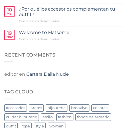
¿Cuáles
tu
salud
son
bijouterie
¿Por qué los accesorios complementan tu
10
las
Mar
outfit?
prendas
en
Comentarios desactivados
claves
¿Por
para
qué
el
Welcome to Flatsome
19
los
fondo
Nov
en
Comentarios desactivados
accesorios
de
Welcome
complementan
armario?
to
tu
Flatsome
RECENT COMMENTS
outfit?
editor
en
Cartera Dalia Nude
TAG CLOUD
accesorios
aretes
bijouterie
brooklyn
collares
cuidar bijouterie
estilo
fashion
fonde de armario
outfit
ropa
style
women