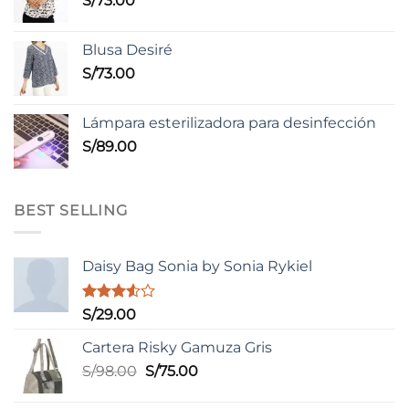
S/
73.00
Blusa Desiré
S/
73.00
Lámpara esterilizadora para desinfección
S/
89.00
BEST SELLING
Daisy Bag Sonia by Sonia Rykiel
Valorado
S/
29.00
con
3.50
de
Cartera Risky Gamuza Gris
5
El
El
S/
98.00
S/
75.00
precio
precio
original
actual