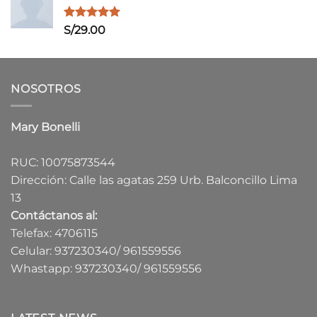
Valorado
S/
29.00
con
5.00
de 5
NOSOTROS
Mary Bonelli
RUC: 10075873544
Dirección: Calle las agatas 259 Urb. Balconcillo Lima
13
Contáctanos al:
Telefax: 4706115
Celular: 937230340/ 961559556
Whastapp: 937230340/ 961559556