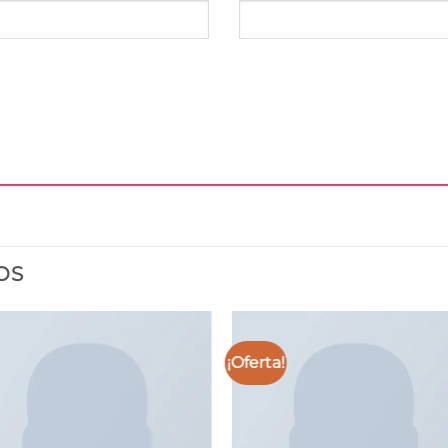
OS
¡Oferta!