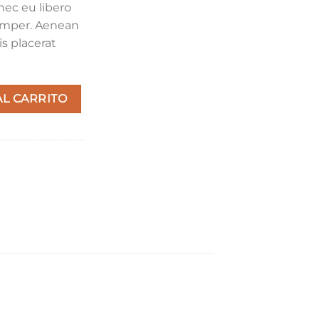
nec eu libero
emper. Aenean
is placerat
AL CARRITO