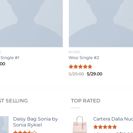
C
MUSIC
Single #1
Woo Single #2
.00
El
El
Valorado
S/
29.00
S/
29.00
precio
precio
con
4.75
original
actual
de 5
era:
es:
S/29.00.
S/29.00.
ST SELLING
TOP RATED
Daisy Bag Sonia by
Cartera Dalia Nu
Sonia Rykiel