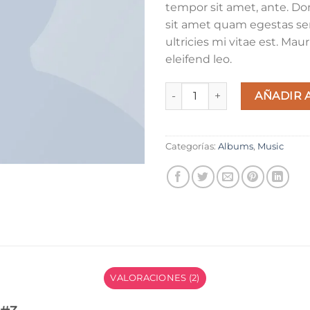
tempor sit amet, ante. Do
sit amet quam egestas s
ultricies mi vitae est. Maur
eleifend leo.
Woo Album #3 cantidad
AÑADIR 
Categorías:
Albums
,
Music
VALORACIONES (2)