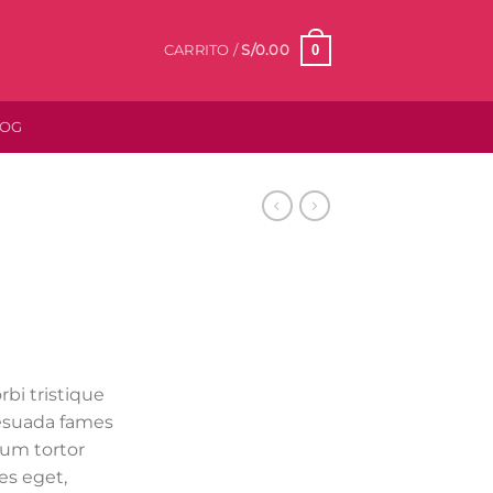
0
CARRITO /
S/
0.00
LOG
bi tristique
esuada fames
lum tortor
ies eget,