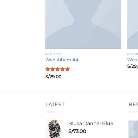
ALBUMS
MUSI
Woo Album #4
Woo 
S/
29
Valorado
S/
29.00
con
5.00
de 5
LATEST
BE
Blusa Dannai Blue
S/
73.00