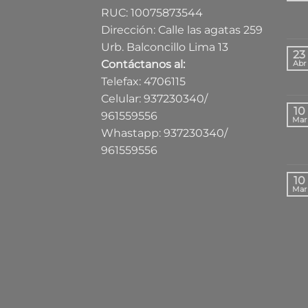
RUC: 10075873544
Dirección: Calle las agatas 259
Urb. Balconcillo Lima 13
23
Contáctanos al:
Abr
Telefax: 4706115
Celular: 937230340/
10
961559556
Mar
Whastapp: 937230340/
961559556
10
Mar