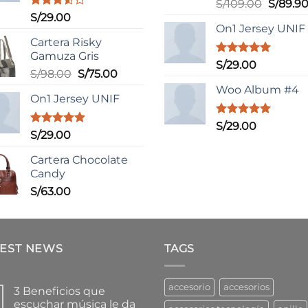
Valorado
El
S/
109.00
S/
89.9
con
5.00
Valorado
S/
29.00
precio
de 5
con
On1 Jersey UNIF
original
3.50
de
Cartera Risky
era:
5
Gamuza Gris
S/109.0
Valorado
S/
29.00
El
El
S/
98.00
S/
75.00
con
5.00
de 5
precio
precio
Woo Album #4
On1 Jersey UNIF
original
actual
era:
es:
Valorado
S/
29.00
S/98.00.
S/75.00.
Valorado
S/
29.00
con
5.00
con
5.00
de 5
de 5
Cartera Chocolate
Candy
S/
63.00
TEST NEWS
TAGS
accesorio
accesorios
3 Beneficios que
escuchar música le da