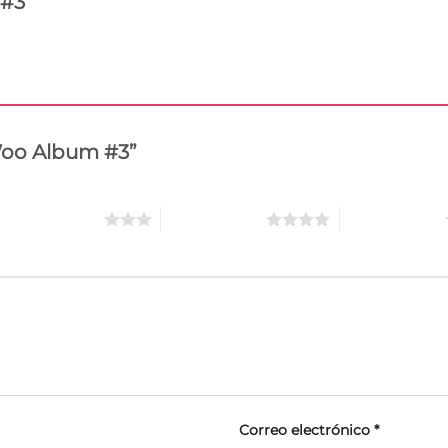
 #3
“Woo Album #3”
3 de 5 estrellas
4 de 5 estrellas
5 de 5 estrellas
Correo electrónico
*