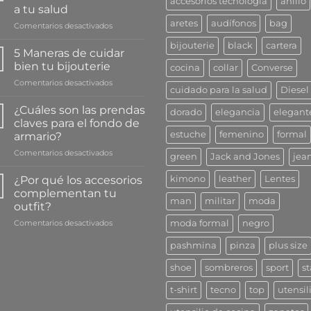
accesorios tecnología
anillo
a tu salud
aretes
audífonos
bag
en
Comentarios desactivados
3
bijouterie
black
cartera
Beneficios
5 Maneras de cuidar
que
bien tu bijouterie
cocina
collar
Converse
escuchar
en
Comentarios desactivados
música
cuidado para la salud
Diesel
5
le
Maneras
da
¿Cuáles son las prendas
dorado
elegancia
elegant
de
a
claves para el fondo de
cuidar
tu
estuche
femenino
formal
armario?
bien
salud
en
Comentarios desactivados
tu
green
Jack and Jones
jea
¿Cuáles
bijouterie
son
¿Por qué los accesorios
kimono
leather
Lentes
las
complementan tu
prendas
man
militar
moda
outfit?
claves
en
Comentarios desactivados
para
moda formal
negro
¿Por
el
pashmina
pinza
plus size
qué
fondo
los
de
shoe
sombreros
sport
st
accesorios
armario?
complementan
t-shirt
tecno
top
utensil
tu
outfit?