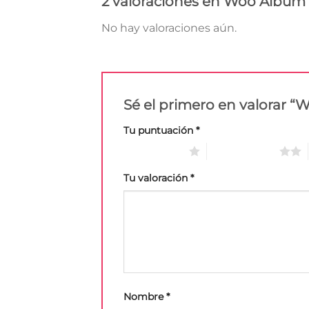
2 valoraciones en
Woo Album
No hay valoraciones aún.
Sé el primero en valorar 
Tu puntuación
*
1 de 5 estrellas
2 de 5 estrellas
Tu valoración
*
Nombre
*