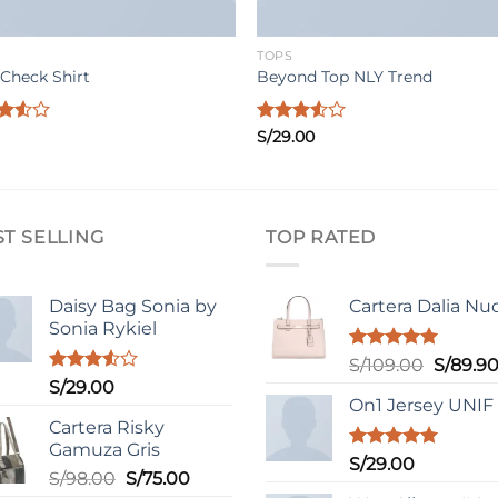
TOPS
 Check Shirt
Beyond Top NLY Trend
rado
Valorado
S/
29.00
con
de
3.50
de
5
ST SELLING
TOP RATED
Daisy Bag Sonia by
Cartera Dalia Nu
Sonia Rykiel
Valorado
El
S/
109.00
S/
89.9
con
5.00
Valorado
S/
29.00
precio
de 5
con
On1 Jersey UNIF
original
3.50
de
Cartera Risky
era:
5
Gamuza Gris
S/109.0
Valorado
S/
29.00
El
El
S/
98.00
S/
75.00
con
5.00
de 5