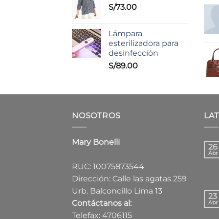
S/
73.00
Lámpara
esterilizadora para
desinfección
S/
89.00
NOSOTROS
LA
Mary Bonelli
26
Abr
RUC: 10075873544
Dirección: Calle las agatas 259
Urb. Balconcillo Lima 13
23
Contáctanos al:
Abr
Telefax: 4706115