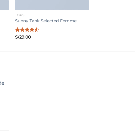
TOPS
Sunny Tank Selected Femme
Valorado
S/
29.00
con
4.50
de 5
de
El
0
precio
actual
es:
0.
S/89.90.