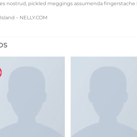
les nostrud, pickled meggings assumenda fingerstache k
r Island – NELLY.COM
OS
o