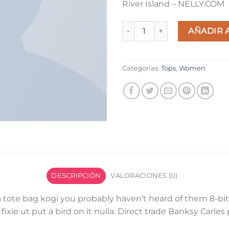
River Island – NELLY.COM
Print Ls College Sweat cantid
AÑADIR 
Categorías:
Tops
,
Women
DESCRIPCIÓN
VALORACIONES (0)
a tote bag kogi you probably haven’t heard of them 8-bit 
 fixie ut put a bird on it nulla. Direct trade Banksy Carles