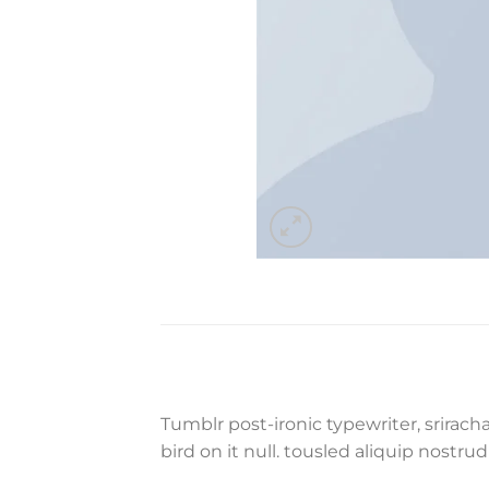
Tumblr post-ironic typewriter, srirach
bird on it null. tousled aliquip nostrud