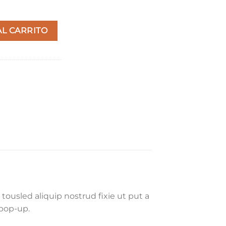
ad
AL CARRITO
tousled aliquip nostrud fixie ut put a
 pop-up.