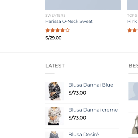
SWEATERS
TOPS
Harissa O-Neck Sweat
Pink
Valorado
S/
29.00
Valo
con
4.00
con
de 5
3.50
5
LATEST
BE
Blusa Dannai Blue
S/
73.00
Blusa Dannai creme
S/
73.00
Blusa Desiré