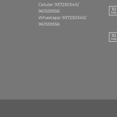
Celular: 937230340/
10
961559556
Mar
Whastapp: 937230340/
961559556
10
Mar