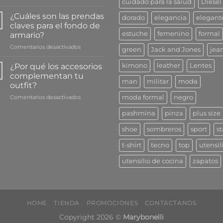
cuidado para la salud
Diesel
5
le
Maneras
da
¿Cuáles son las prendas
dorado
elegancia
elegant
de
a
claves para el fondo de
cuidar
tu
estuche
femenino
formal
armario?
bien
salud
en
Comentarios desactivados
tu
green
Jack and Jones
jea
¿Cuáles
bijouterie
son
¿Por qué los accesorios
kimono
leather
Lentes
las
complementan tu
prendas
man
militar
moda
outfit?
claves
en
Comentarios desactivados
para
moda formal
negro
¿Por
el
pashmina
pinza
plus size
qué
fondo
los
de
shoe
sombreros
sport
st
accesorios
armario?
complementan
t-shirt
tecno
top
utensil
tu
outfit?
utensilio de cocina
zapatos
HOME
TIENDA
PROMOCIONES
CONTÁCTANOS
Copyright 2026 ©
Marybonelli