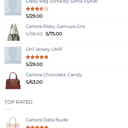
Daisy Bag Sonia by Sonia Rykiel
Valorado
S/
29.00
con
3.50
de
Cartera Risky Gamuza Gris
5
El
El
S/
98.00
S/
75.00
precio
precio
original
actual
On1 Jersey UNIF
era:
es:
S/98.00.
S/75.00.
Valorado
S/
29.00
con
5.00
de 5
Cartera Chocolate Candy
S/
63.00
TOP RATED
Cartera Dalia Nude