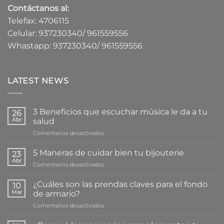
Contáctanos al:
Telefax: 4706115
Celular: 937230340/ 961559556
Whastapp: 937230340/ 961559556
LATEST NEWS
3 Beneficios que escuchar música le da a tu
26
Abr
salud
en
Comentarios desactivados
3
Beneficios
5 Maneras de cuidar bien tu bijouterie
23
que
Abr
en
Comentarios desactivados
escuchar
5
música
Maneras
¿Cuáles son las prendas claves para el fondo
le
10
de
Mar
da
de armario?
cuidar
a
en
Comentarios desactivados
bien
tu
¿Cuáles
tu
salud
son
bijouterie