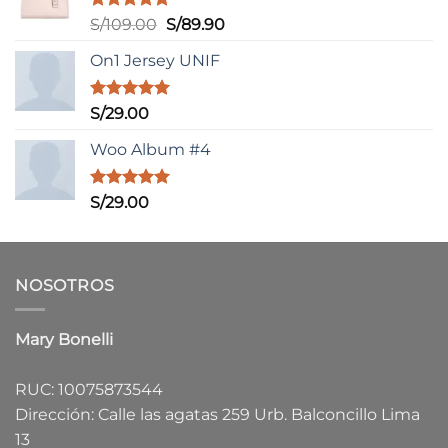
Valorado
El
El
S/
109.00
S/
89.90
con
5.00
precio
precio
de 5
On1 Jersey UNIF
original
actual
era:
es:
S/109.00.
S/89.90.
Valorado
S/
29.00
con
5.00
de 5
Woo Album #4
Valorado
S/
29.00
con
5.00
de 5
NOSOTROS
Mary Bonelli
RUC: 10075873544
Dirección: Calle las agatas 259 Urb. Balconcillo Lima
13