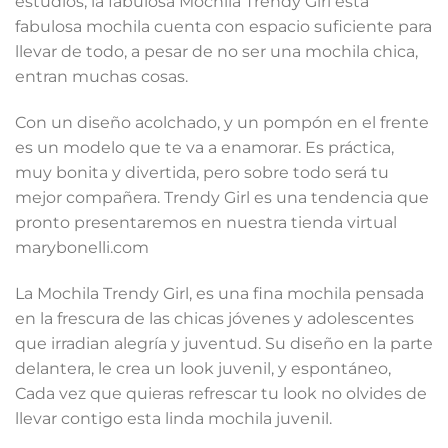
estudios, la fabulosa Mochila Trendy Girl esta
era:
es:
fabulosa mochila cuenta con espacio suficiente para
S/98.90.
S/85.00.
llevar de todo, a pesar de no ser una mochila chica,
entran muchas cosas.
Con un diseño acolchado, y un pompón en el frente
es un modelo que te va a enamorar. Es práctica,
muy bonita y divertida, pero sobre todo será tu
mejor compañera. Trendy Girl es una tendencia que
pronto presentaremos en nuestra tienda virtual
marybonelli.com
La Mochila Trendy Girl, es una fina mochila pensada
en la frescura de las chicas jóvenes y adolescentes
que irradian alegría y juventud. Su diseño en la parte
delantera, le crea un look juvenil, y espontáneo,
Cada vez que quieras refrescar tu look no olvides de
llevar contigo esta linda mochila juvenil.