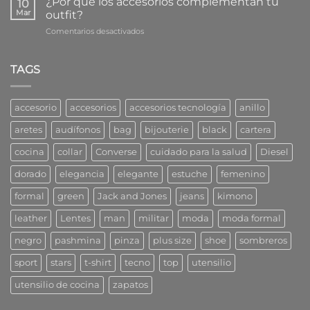
¿Por qué los accesorios complementan tu
10
las
Mar
outfit?
prendas
en
Comentarios desactivados
claves
¿Por
para
qué
el
los
TAGS
fondo
accesorios
de
complementan
armario?
tu
accesorio
accesorios
accesorios tecnología
anillo
outfit?
aretes
audífonos
bag
bijouterie
black
cartera
cocina
collar
Converse
cuidado para la salud
Diesel
dorado
elegancia
elegante
estuche
femenino
formal
green
Jack and Jones
jeans
kimono
leather
Lentes
man
militar
moda
moda formal
negro
pashmina
pinza
plus size
shoe
sombreros
sport
stars
t-shirt
tecno
top
utensilio
utensilio de cocina
zapatos