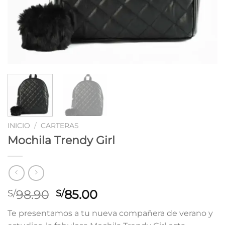
INICIO
/
CARTERAS
Mochila Trendy Girl
El
El
98.90
85.00
S/
S/
precio
precio
Te presentamos a tu nueva compañera de verano y
original
actual