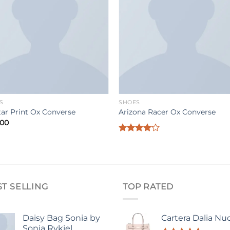
S
SHOES
Star Print Ox Converse
Arizona Racer Ox Converse
.00
Valorado
con
4.00
de 5
ST SELLING
TOP RATED
Daisy Bag Sonia by
Cartera Dalia Nu
Sonia Rykiel