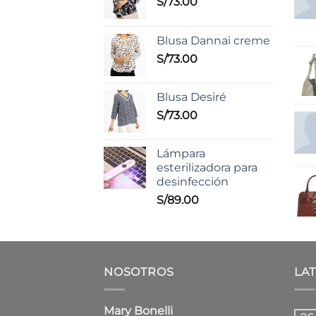
S/
73.00
Blusa Dannai creme
S/
73.00
Blusa Desiré
S/
73.00
Lámpara
esterilizadora para
desinfección
S/
89.00
NOSOTROS
LA
Mary Bonelli