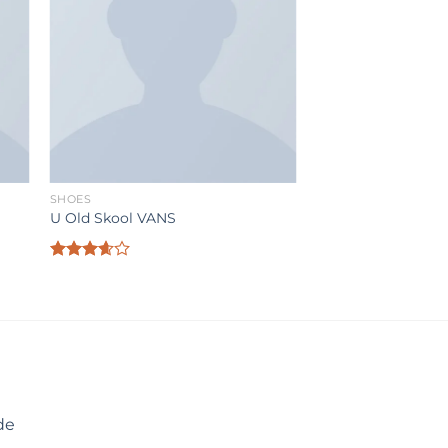
SHOES
U Old Skool VANS
Valorado
con
3.67
de 5
de