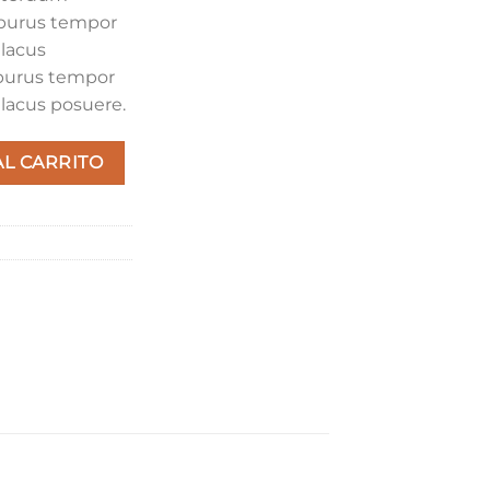
 purus tempor
 lacus
 purus tempor
 lacus posuere.
tidad
AL CARRITO