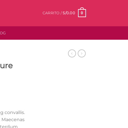
0
CARRITO /
S/
0.00
LOG
ure
 convallis.
. Maecenas
interdum