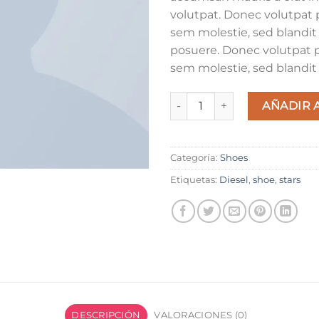
volutpat. Donec volutpat
sem molestie, sed blandit
posuere. Donec volutpat
sem molestie, sed blandit
Magnete Exposure Diesel can
AÑADIR 
Categoría:
Shoes
Etiquetas:
Diesel
,
shoe
,
stars
DESCRIPCIÓN
VALORACIONES (0)