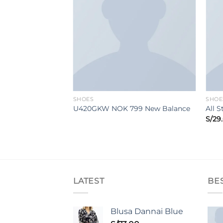
SHOES
SHOE
Hi Converse
U420GKW NOK 799 New Balance
All 
S/
29
LATEST
BE
Blusa Dannai Blue