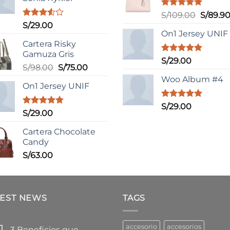
Valorado
El
S/
109.00
S/
89.9
con
5.00
Valorado
S/
29.00
precio
de 5
con
On1 Jersey UNIF
original
3.50
de
Cartera Risky
era:
5
Gamuza Gris
S/109.0
Valorado
S/
29.00
El
El
S/
98.00
S/
75.00
con
5.00
de 5
precio
precio
Woo Album #4
On1 Jersey UNIF
original
actual
era:
es:
Valorado
S/
29.00
S/98.00.
S/75.00.
Valorado
S/
29.00
con
5.00
con
5.00
de 5
de 5
Cartera Chocolate
Candy
S/
63.00
TEST NEWS
TAGS
accesorio
accesorios
3 Beneficios que