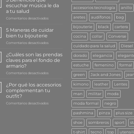
escuchar música le da
accesorios tecnología
anillo
a tu salud
aretes
audífonos
bag
en
Comentarios desactivados
3
bijouterie
black
cartera
Beneficios
5 Maneras de cuidar
que
bien tu bijouterie
cocina
collar
Converse
escuchar
en
Comentarios desactivados
música
cuidado para la salud
Diesel
5
le
Maneras
da
¿Cuáles son las prendas
dorado
elegancia
elegant
de
a
claves para el fondo de
cuidar
tu
estuche
femenino
formal
armario?
bien
salud
en
Comentarios desactivados
tu
green
Jack and Jones
jea
¿Cuáles
bijouterie
son
¿Por qué los accesorios
kimono
leather
Lentes
las
complementan tu
prendas
man
militar
moda
outfit?
claves
en
Comentarios desactivados
para
moda formal
negro
¿Por
el
pashmina
pinza
plus size
qué
fondo
los
de
shoe
sombreros
sport
st
accesorios
armario?
complementan
t-shirt
tecno
top
utensil
tu