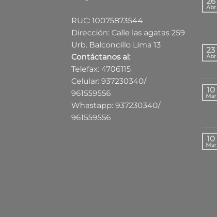
26
Abr
RUC: 10075873544
Dirección: Calle las agatas 259
Urb. Balconcillo Lima 13
23
Contáctanos al:
Abr
Telefax: 4706115
Celular: 937230340/
10
961559556
Mar
Whastapp: 937230340/
961559556
10
Mar