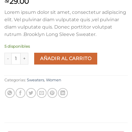
29.00
S/
con
4.00
de 5 en
Lorem ipsum dolor sit amet, consectetur adipiscing
base a
valoraciones
elit. Vel pulvinar diam vulputate quis ,vel pulvinar
de
diam vulputate quis. Donec porttitor volutpat
clientes
rutrum .Brooklyn Long Sleeve Sweater.
5 disponibles
Brooklyn Long Sleeve Sweater cantidad
AÑADIR AL CARRITO
Categorías:
Sweaters
,
Women