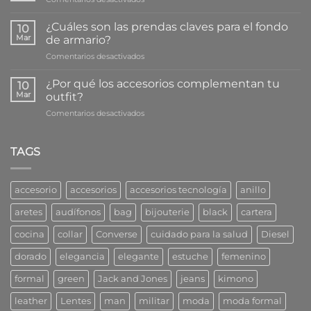
escuchar
5
música
Maneras
¿Cuáles son las prendas claves para el fondo
le
10
de
Mar
da
de armario?
cuidar
a
en
Comentarios desactivados
bien
tu
¿Cuáles
tu
salud
son
bijouterie
¿Por qué los accesorios complementan tu
10
las
Mar
outfit?
prendas
en
Comentarios desactivados
claves
¿Por
para
qué
el
los
TAGS
fondo
accesorios
de
complementan
armario?
tu
accesorio
accesorios
accesorios tecnología
anillo
outfit?
aretes
audífonos
bag
bijouterie
black
cartera
cocina
collar
Converse
cuidado para la salud
Diesel
dorado
elegancia
elegante
estuche
femenino
formal
green
Jack and Jones
jeans
kimono
leather
Lentes
man
militar
moda
moda formal