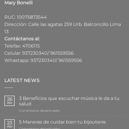
Mary Bonelli
RUC: 10075873544
Dirección: Calle las agatas 259 Urb. Balconcillo Lima
13
Contáctanos al:
Telefax: 4706115
Celular: 937230340/ 961559556
Whastapp: 937230340/ 961559556
LATEST NEWS
3 Beneficios que escuchar música le da a tu
26
Abr
salud
en
Comentarios desactivados
3
Beneficios
5 Maneras de cuidar bien tu bijouterie
23
que
Abr
en
Comentarios desactivados