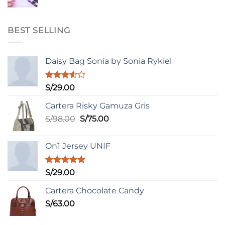
BEST SELLING
Daisy Bag Sonia by Sonia Rykiel
Valorado
S/
29.00
con
3.50
de
Cartera Risky Gamuza Gris
5
El
El
S/
98.00
S/
75.00
precio
precio
original
actual
On1 Jersey UNIF
era:
es:
S/98.00.
S/75.00.
Valorado
S/
29.00
con
5.00
de 5
Cartera Chocolate Candy
S/
63.00