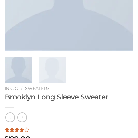
INICIO
/
SWEATERS
Brooklyn Long Sleeve Sweater
Valorado
3