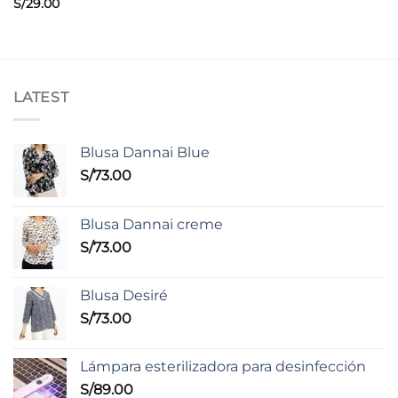
Valorado
S/
29.00
con
5.00
de 5
LATEST
Blusa Dannai Blue
S/
73.00
Blusa Dannai creme
S/
73.00
Blusa Desiré
S/
73.00
Lámpara esterilizadora para desinfección
S/
89.00