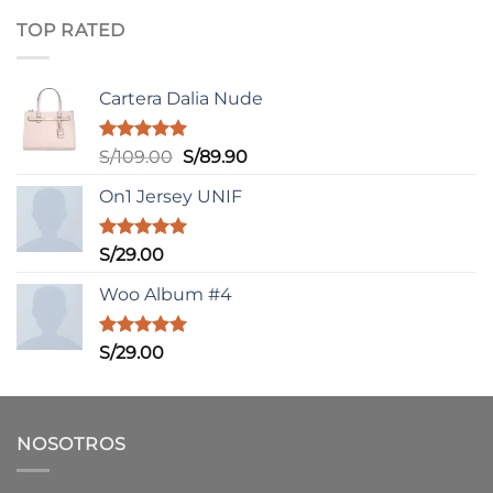
TOP RATED
Cartera Dalia Nude
Valorado
El
El
S/
109.00
S/
89.90
con
5.00
precio
precio
de 5
On1 Jersey UNIF
original
actual
era:
es:
S/109.00.
S/89.90.
Valorado
S/
29.00
con
5.00
de 5
Woo Album #4
Valorado
S/
29.00
con
5.00
de 5
NOSOTROS