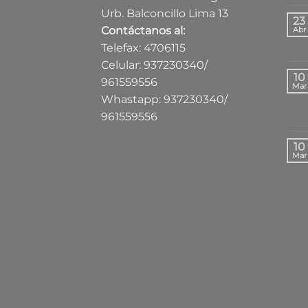
Urb. Balconcillo Lima 13
23
Contáctanos al:
Abr
Telefax: 4706115
Celular: 937230340/
10
961559556
Mar
Whastapp: 937230340/
961559556
10
Mar