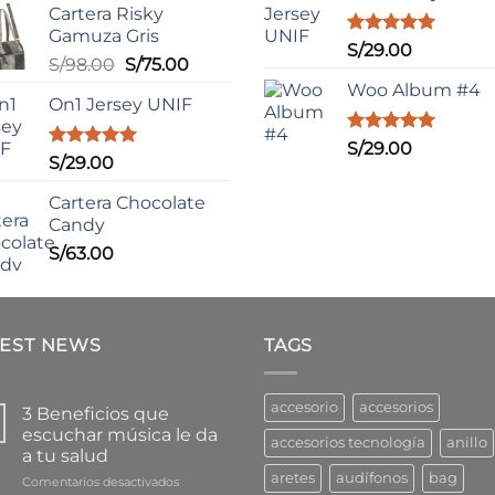
3.50
de
Cartera Risky
era:
5
Gamuza Gris
S/109.0
Valorado
S/
29.00
El
El
S/
98.00
S/
75.00
con
5.00
de 5
precio
precio
Woo Album #4
On1 Jersey UNIF
original
actual
era:
es:
Valorado
S/
29.00
S/98.00.
S/75.00.
Valorado
S/
29.00
con
5.00
con
5.00
de 5
de 5
Cartera Chocolate
Candy
S/
63.00
TEST NEWS
TAGS
accesorio
accesorios
3 Beneficios que
escuchar música le da
accesorios tecnología
anillo
a tu salud
aretes
audífonos
bag
en
Comentarios desactivados