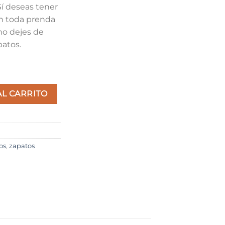
Sí deseas tener
on toda prenda
no dejes de
patos.
tidad
AL CARRITO
os
,
zapatos