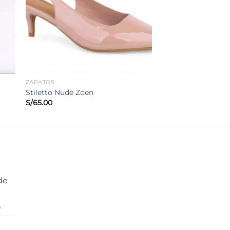
ZAPATOS
Stiletto Nude Zoen
S/
65.00
de
El
0
precio
actual