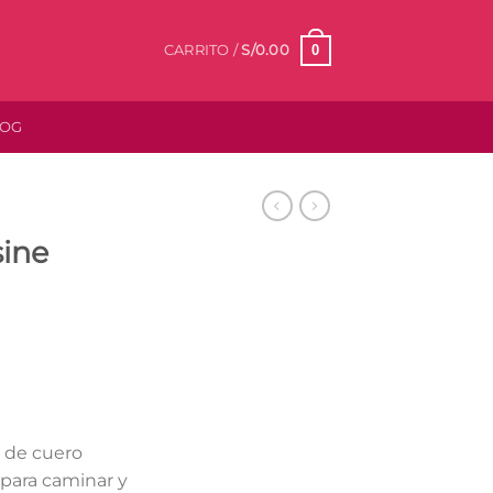
0
CARRITO /
S/
0.00
LOG
sine
a de cuero
para caminar y