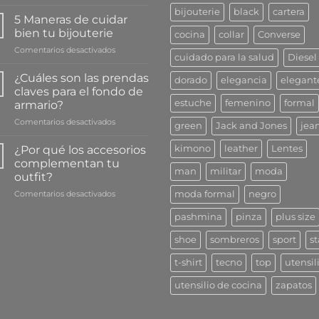
3
bijouterie
black
cartera
Beneficios
5 Maneras de cuidar
que
bien tu bijouterie
cocina
collar
Converse
escuchar
en
Comentarios desactivados
música
cuidado para la salud
Diesel
5
le
Maneras
da
¿Cuáles son las prendas
dorado
elegancia
elegant
de
a
claves para el fondo de
cuidar
tu
estuche
femenino
formal
armario?
bien
salud
en
Comentarios desactivados
tu
green
Jack and Jones
jea
¿Cuáles
bijouterie
son
¿Por qué los accesorios
kimono
leather
Lentes
las
complementan tu
prendas
man
militar
moda
outfit?
claves
en
Comentarios desactivados
para
moda formal
negro
¿Por
el
pashmina
pinza
plus size
qué
fondo
los
de
shoe
sombreros
sport
st
accesorios
armario?
complementan
t-shirt
tecno
top
utensil
tu
outfit?
utensilio de cocina
zapatos