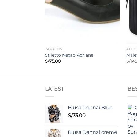
ZAPATOS
ACCE
Stiletto Negro Adriane
Male
S/
75.00
S/
14
LATEST
BE
Blusa Dannai Blue
S/
73.00
Blusa Dannai creme