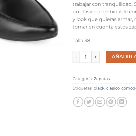
trabajar con tranquilidad. 
un clásico, combinable c
y look que quieras armar, 
tomar en cuenta estos za
Talla 38
Ballerine Mocasine Black can
AÑADIR 
Categoría:
Zapatos
Etiquetas:
black
,
clásico
,
cómod