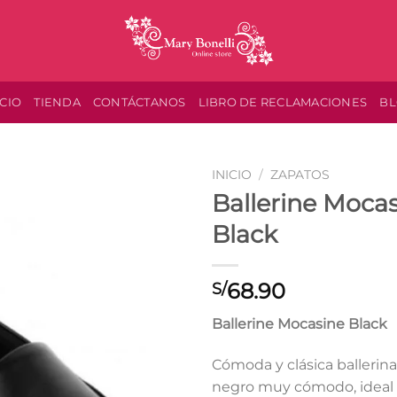
ICIO
TIENDA
CONTÁCTANOS
LIBRO DE RECLAMACIONES
B
INICIO
/
ZAPATOS
Ballerine Moca
Black
68.90
S/
Ballerine Mocasine Black
Cómoda y clásica ballerin
negro muy cómodo, ideal 