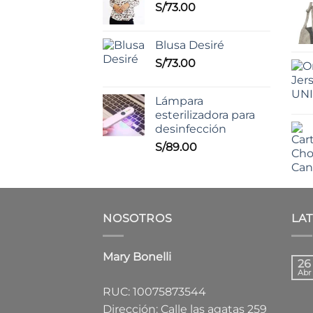
S/
73.00
Blusa Desiré
S/
73.00
Lámpara
esterilizadora para
desinfección
S/
89.00
NOSOTROS
LA
Mary Bonelli
26
Abr
RUC: 10075873544
Dirección: Calle las agatas 259