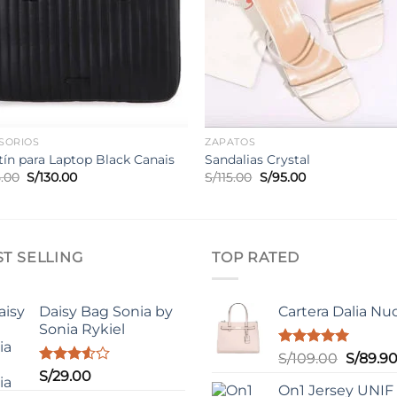
SORIOS
ZAPATOS
tín para Laptop Black Canais
Sandalias Crystal
El
El
El
El
5.00
S/
130.00
S/
115.00
S/
95.00
precio
precio
precio
precio
original
actual
original
actual
era:
es:
era:
es:
S/145.00.
S/130.00.
S/115.00.
S/95.00.
ST SELLING
TOP RATED
Daisy Bag Sonia by
Cartera Dalia Nu
Sonia Rykiel
Valorado
El
S/
109.00
S/
89.9
con
5.00
Valorado
S/
29.00
precio
de 5
con
On1 Jersey UNIF
original